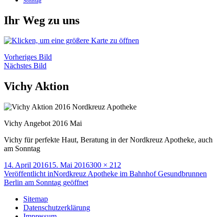
Sonntag
Ihr Weg zu uns
Vorheriges Bild
Nächstes Bild
Vichy Aktion
Vichy Angebot 2016 Mai
Vichy für perfekte Haut, Beratung in der Nordkreuz Apotheke, auch
am Sonntag
Veröffentlicht
Volle
14. April 2016
15. Mai 2016
300 × 212
am
Beitragsnavigation
Größe
Veröffentlicht in
Nordkreuz Apotheke im Bahnhof Gesundbrunnen
Berlin am Sonntag geöffnet
Sitemap
Datenschutzerklärung
Impressum