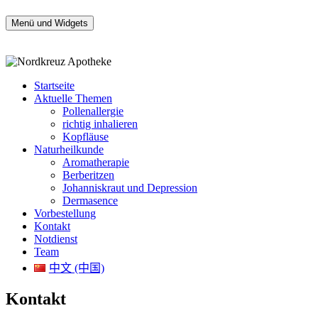
Zum
Inhalt
Menü und Widgets
Nordkreuz Apotheke am Bahnhof Gesundbrunnen
Apotheke täglich auch am Sonntag geöffnet
springen
Startseite
Aktuelle Themen
Pollenallergie
richtig inhalieren
Kopfläuse
Naturheilkunde
Aromatherapie
Berberitzen
Johanniskraut und Depression
Dermasence
Vorbestellung
Kontakt
Notdienst
Team
中文 (中国)
Kontakt