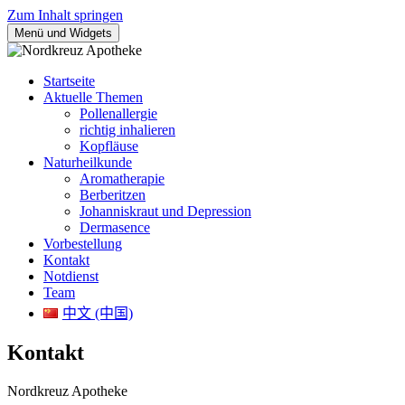
Zum Inhalt springen
Menü und Widgets
Nordkreuz Apotheke am Bahnhof Gesundbrunnen
Apotheke täglich auch am Sonntag geöffnet
Startseite
Aktuelle Themen
Pollenallergie
richtig inhalieren
Kopfläuse
Naturheilkunde
Aromatherapie
Berberitzen
Johanniskraut und Depression
Dermasence
Vorbestellung
Kontakt
Notdienst
Team
中文 (中国)
Kontakt
Nordkreuz Apotheke