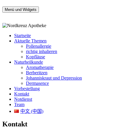
Zum
Inhalt
Menü und Widgets
Nordkreuz Apotheke am Bahnhof Gesundbrunnen
Apotheke täglich auch am Sonntag geöffnet
springen
Startseite
Aktuelle Themen
Pollenallergie
richtig inhalieren
Kopfläuse
Naturheilkunde
Aromatherapie
Berberitzen
Johanniskraut und Depression
Dermasence
Vorbestellung
Kontakt
Notdienst
Team
中文 (中国)
Kontakt