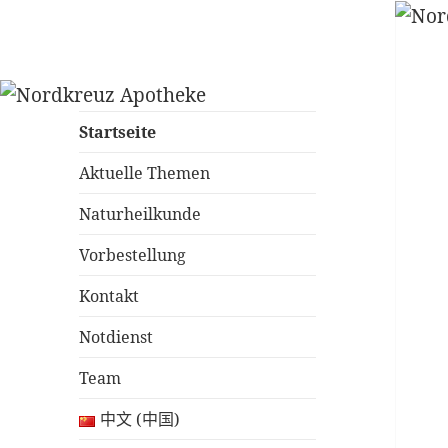
Nordkreuz
Apotheke täglich auch am
Apotheke am
Sonntag geöffnet
Startseite
Bahnhof
Aktuelle Themen
Gesundbrunnen
Naturheilkunde
Vorbestellung
Kontakt
Notdienst
Team
中文 (中国)