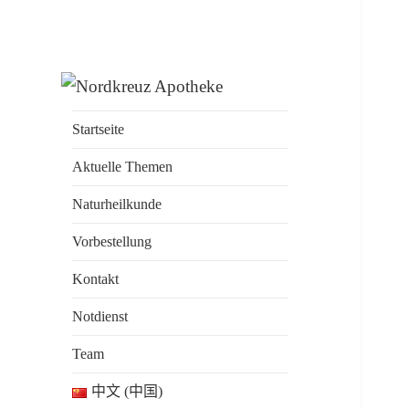
Nordkreuz
Apotheke täglich auch am
Apotheke am
Sonntag geöffnet
Startseite
Bahnhof
Aktuelle Themen
Gesundbrunnen
Naturheilkunde
Vorbestellung
Kontakt
Notdienst
Team
中文 (中国)