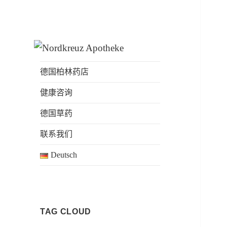
Nordkreuz
Apotheke täglich auch am
Apotheke am
Sonntag geöffnet
德国柏林药店
Bahnhof
健康咨询
Gesundbrunnen
德国草药
联系我们
Deutsch
TAG CLOUD