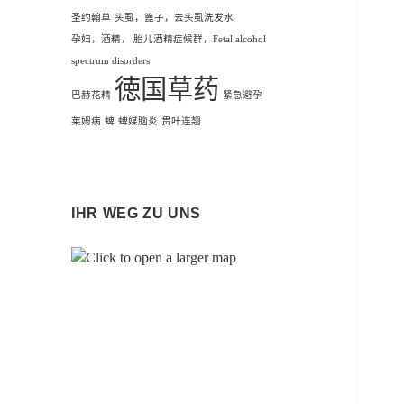
圣约翰草
头虱，篦子，去头虱洗发水
孕妇，酒精， 胎儿酒精症候群，Fetal alcohol
spectrum disorders
徳国草药
巴赫花精
紧急避孕
莱姆病
蜱
蜱媒脑炎
贯叶连翘
IHR WEG ZU UNS