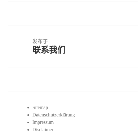
文
章
发布于
联系我们
导
航
Sitemap
Datenschutzerklärung
Impressum
Disclaimer