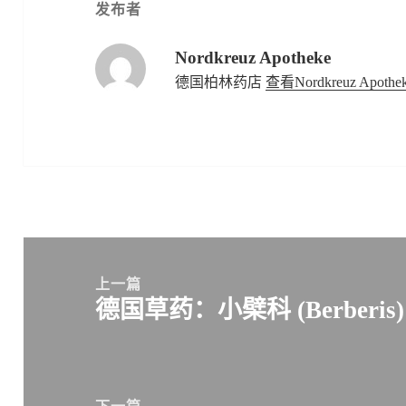
发布者
Nordkreuz Apotheke
德国柏林药店
查看Nordkreuz Apo
文
章
上一篇
德国草药：小檗科 (Berberis)
导
上
航
篇
文
章：