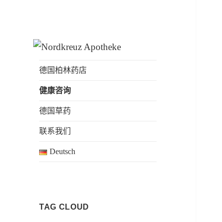
Nordkreuz
Apotheke täglich auch am
Apotheke am
Sonntag geöffnet
德国柏林药店
Bahnhof
健康咨询
Gesundbrunnen
德国草药
联系我们
Deutsch
TAG CLOUD