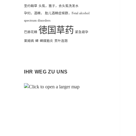
圣约翰草
头虱，篦子，去头虱洗发水
孕妇，酒精， 胎儿酒精症候群，Fetal alcohol
spectrum disorders
徳国草药
巴赫花精
紧急避孕
莱姆病
蜱
蜱媒脑炎
贯叶连翘
IHR WEG ZU UNS